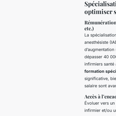
Spécialisat
optimiser 
Rémunération d
etc.)
La spécialisation
anesthésiste (IA
d’augmentation s
dépasser 40 000
infirmiers santé
formation spécia
significative, bi
salaire sont ava
Accès à l’enca
Évoluer vers un 
infirmier et/ou 