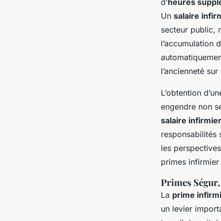
d’
heures supplé
Un
salaire infi
secteur public, 
l’accumulation 
automatiquement 
l’ancienneté sur
L’obtention d’un
engendre non se
salaire infirmi
responsabilités
les perspectives
primes infirmie
Primes Ségur,
La
prime infirm
un levier import