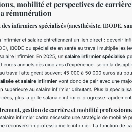
ions, mobilité et perspectives de carrièr
sa rémunération
es infirmiers spécialisés (anesthésiste, IBODE, sant
 infirmier et salaire entretiennent un lien direct : devenir inf
DE), IBODE ou spécialiste en santé au travail multiplie les le
alaire infirmier. En 2025, un
salaire infirmier spécialisé
pe
 euros annuels dès cinq ans d’expérience, selon la discipli
 au travail atteignent souvent 45 000 à 50 000 euros au bou
lisée et salaire infirmier
vont donc de pair avec une majo
en supérieure au salaire infirmier débutant. Plus la spécialisa
ncées, plus la grille salariale infirmier progresse rapidement
drement, gestion de carrière et mobilité professionne
salaire infirmier cadre nécessite une stratégie de mobilité p
une reconversion professionnelle infirmier. La fonction de c