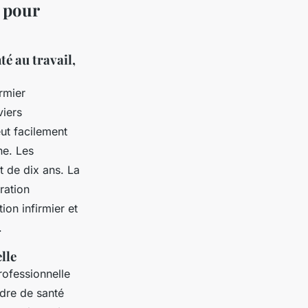
e pour
é au travail,
irmier
viers
ut facilement
ne. Les
t de dix ans. La
ration
tion infirmier et
.
lle
rofessionnelle
adre de santé