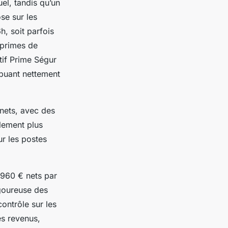
el, tandis qu’un
se sur les
, soit parfois
 primes de
tif Prime Ségur
ribuant nettement
 nets, avec des
alement plus
ur les postes
 960 € nets par
igoureuse des
ontrôle sur les
es revenus,