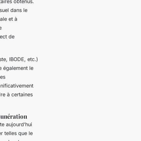
aires obtenus.
uel dans le
ale et à
e
rect de
te, IBODE, etc.)
e également le
des
nificativement
re à certaines
munération
te aujourd’hui
r telles que le