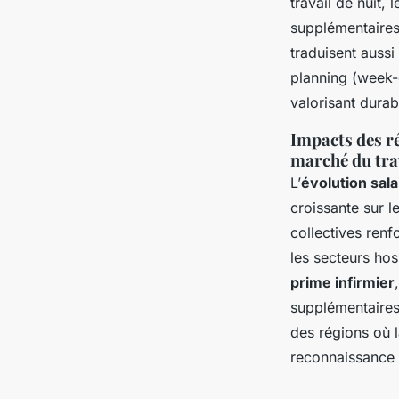
travail de nuit,
supplémentaires 
traduisent aussi
planning (week-e
valorisant durab
Impacts des ré
marché du tra
L’
évolution sala
croissante sur l
collectives renf
les secteurs hos
prime infirmier
supplémentaires
des régions où l
reconnaissance e