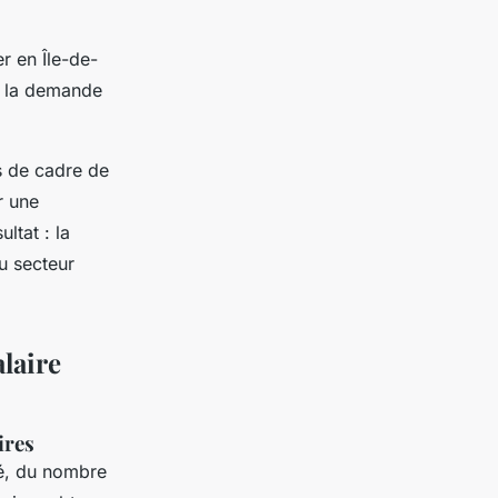
r en Île-de-
e la demande
ns de cadre de
r une
ltat : la
u secteur
alaire
ires
é, du nombre