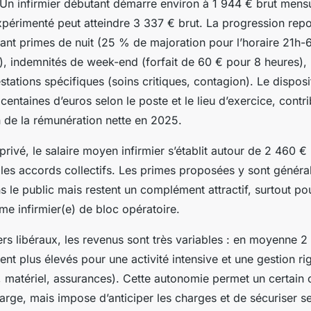
 Un infirmier débutant démarre environ à 1 944 € brut mensu
xpérimenté peut atteindre 3 337 € brut. La progression repo
nt primes de nuit (25 % de majoration pour l’horaire 21h-6h
, indemnités de week-end (forfait de 60 € pour 8 heures),
stations spécifiques (soins critiques, contagion). Le disposi
 centaines d’euros selon le poste et le lieu d’exercice, cont
n de la rémunération nette en 2025.
privé, le salaire moyen infirmier s’établit autour de 2 460 €
 les accords collectifs. Les primes proposées y sont génér
s le public mais restent un complément attractif, surtout po
e infirmier(e) de bloc opératoire.
ers libéraux, les revenus sont très variables : en moyenne 2
nt plus élevés pour une activité intensive et une gestion r
 matériel, assurances). Cette autonomie permet un certain c
harge, mais impose d’anticiper les charges et de sécuriser s