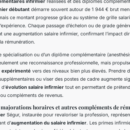
mentaires infirmier
réalisées et des diplômes complément
rmier débutant
démarre souvent autour de 1 944 € brut mens
mais ce montant progresse grâce au système de grille salari
d’expérience. Chaque passage d’échelon ou de grade génèr
une augmentation salaire infirmier, confirmant l’impact di
 la rémunération.
e spécialisation ou d’un diplôme complémentaire (anesthésis
ulement une reconnaissance professionnelle, mais propuls
er expérimenté
vers des niveaux bien plus élevés. Prendre 
 supplémentaires ou viser des postes de cadre augmente sig
 d’
évolution salaire infirmier
tout en permettant de prétend
r ou compléments de revenus.
 majorations horaires et autres compléments de ré
ier
Ségur, instaurée pour revaloriser la profession, représen
ant d’
augmentation du salaire infirmier
. Les primes infirmie