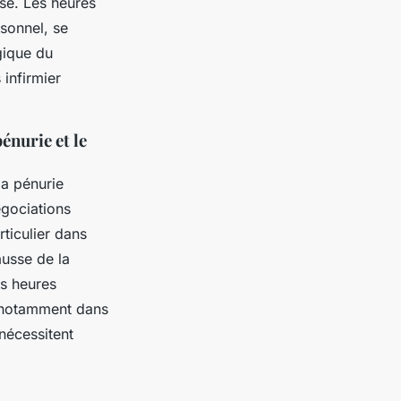
ase. Les heures
sonnel, se
gique du
infirmier
énurie et le
a pénurie
égociations
rticulier dans
ausse de la
es heures
, notamment dans
nécessitent