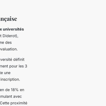
ançaise
ix universités
t Diderot),
une des
valuation.
versité définit
ement pour les 3
te une
inscription.
oyen de 18% en
imulant avec
 Cette proximité