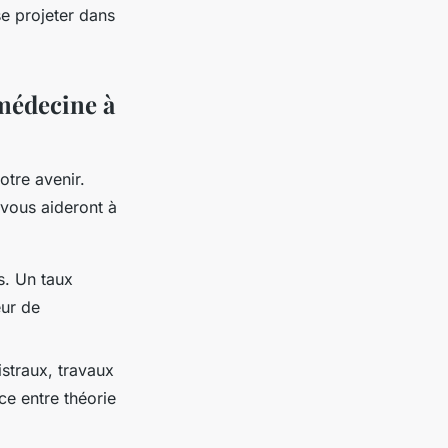
se projeter dans
médecine à
otre avenir.
s vous aideront à
ts. Un taux
eur de
straux, travaux
ce entre théorie