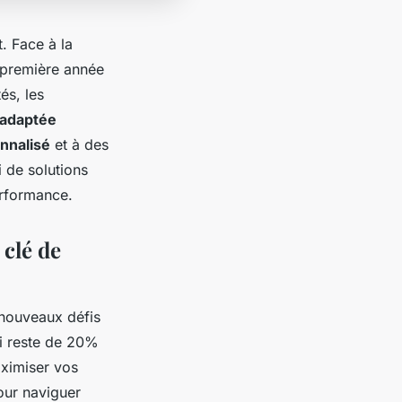
. Face à la
a première année
és, les
 adaptée
nnalisé
et à des
i de solutions
erformance.
 clé de
 nouveaux défis
ui reste de 20%
ximiser vos
our naviguer