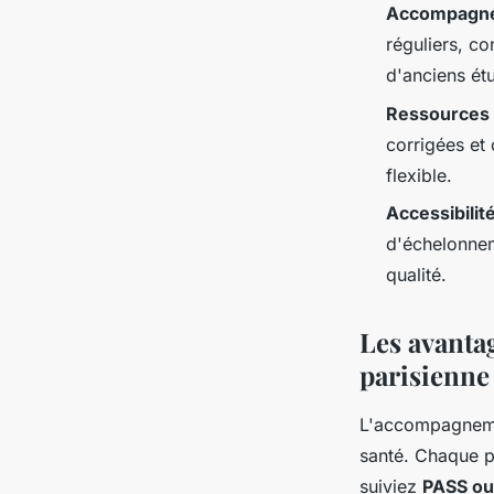
Accompagne
réguliers, c
d'anciens ét
Ressources
corrigées et 
flexible.
Accessibilit
d'échelonnem
qualité.
Les avanta
parisienne
L'accompagnemen
santé. Chaque p
suiviez
PASS ou