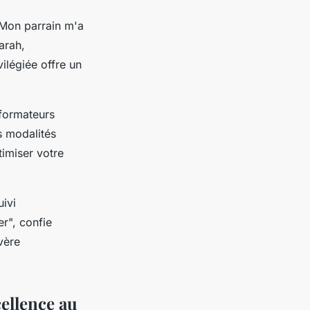
 "Mon parrain m'a
arah,
ilégiée offre un
formateurs
s modalités
timiser votre
ivi
r", confie
vère
cellence au