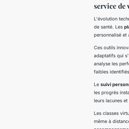
service de 
L'évolution tec
de santé. Les
p
personnalisé et 
Ces outils inno
adaptatifs qui 
analyse les per
faibles identifié
Le
suivi person
les progrès inst
leurs lacunes e
Les classes virt
même à distance.