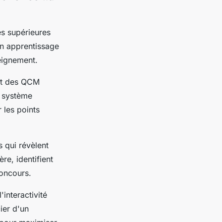
es supérieures
un apprentissage
seignement.
ant des QCM
e système
 les points
 qui révèlent
re, identifient
concours.
interactivité
ier d'un