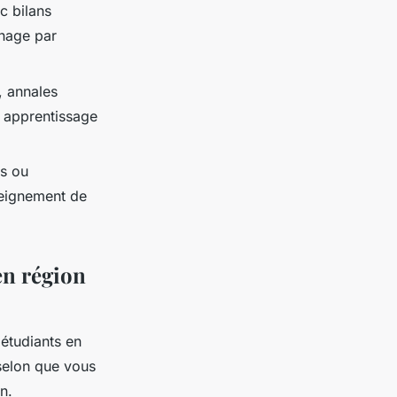
c bilans
inage par
, annales
n apprentissage
es ou
seignement de
en région
étudiants en
selon que vous
n.