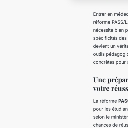
Entrer en médeci
réforme PASS/LA
nécessite bien p
spécificités de
devient un vérit
outils pédagogiq
concrètes pour 
Une prépara
votre réuss
La réforme
PAS
pour les étudia
selon le minist
chances de réus