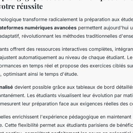
votre réussite
hnologique transforme radicalement la préparation aux étud
lateformes numériques avancées
permettent aujourd'hui 
adaptatif, révolutionnant les méthodes traditionnelles d'en
vants offrent des ressources interactives complètes, intégr
s'ajustent automatiquement au niveau de chaque étudiant. L
formances en temps réel et propose des exercices ciblés sur
s, optimisant ainsi le temps d'étude.
nalisé
devient possible grâce aux tableaux de bord détaillés
antanément. Les étudiants visualisent leur évolution par matiè
t mesurent leur préparation face aux exigences réelles des 
uelles enrichissent l'expérience pédagogique en maintenant l'
 Cette flexibilité permet aux étudiants parisiens de bénéfic