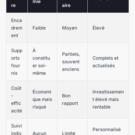
mie
re
aire
Enca
drem
Faible
Moyen
Élevé
ent
Supp
À
Partiels,
orts
constitu
Complets et
souvent
four
er soi-
actualisés
anciens
nis
même
Coût
Économi
Investissemen
-
Bon
que mais
t élevé mais
effic
rapport
risqué
rentable
acité
Suivi
Personnalisé
indiv
Aucun
Limité